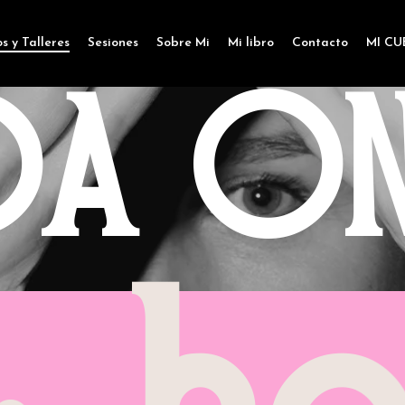
s y Talleres
Sesiones
Sobre Mi
Mi libro
Contacto
MI C
D
A
O