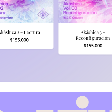
Akáshica 2 – Lectura
Akáshica 3 –
Reconfiguración
$
155.000
$
155.000