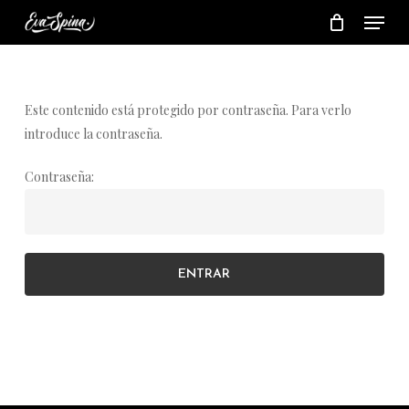
Menu
Skip
to
main
content
Este contenido está protegido por contraseña. Para verlo
introduce la contraseña.
Contraseña: